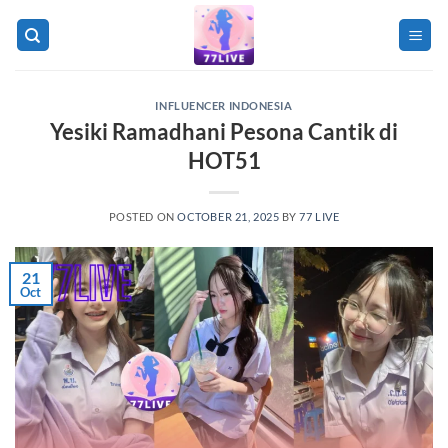
Skip
to
content
INFLUENCER INDONESIA
Yesiki Ramadhani Pesona Cantik di
HOT51
POSTED ON
OCTOBER 21, 2025
BY
77 LIVE
21
Oct