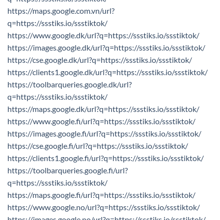
https://maps.google.com.vn/url?
q=https://ssstiks.io/ssstiktok/
https://www.google.dk/url?q=https://ssstiks.io/ssstiktok/
https://images.google.dk/url?q=https://ssstiks.io/ssstiktok/
https://cse.google.dk/url?q=https://ssstiks.io/ssstiktok/
https://clients1.google.dk/url?q=https://ssstiks.io/ssstiktok/
https://toolbarqueries.google.dk/url?
q=https://ssstiks.io/ssstiktok/
https://maps.google.dk/url?q=https://ssstiks.io/ssstiktok/
https://www.google.fi/url?q=https://ssstiks.io/ssstiktok/
https://images.google.fi/url?q=https://ssstiks.io/ssstiktok/
https://cse.google.fi/url?q=https://ssstiks.io/ssstiktok/
https://clients1.google.fi/url?q=https://ssstiks.io/ssstiktok/
https://toolbarqueries.google.fi/url?
q=https://ssstiks.io/ssstiktok/
https://maps.google.fi/url?q=https://ssstiks.io/ssstiktok/
https://www.google.no/url?q=https://ssstiks.io/ssstiktok/
https://images.google.no/url?q=https://ssstiks.io/ssstiktok/