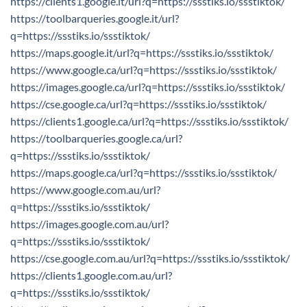
https://clients1.google.it/url?q=https://ssstiks.io/ssstiktok/
https://toolbarqueries.google.it/url?
q=https://ssstiks.io/ssstiktok/
https://maps.google.it/url?q=https://ssstiks.io/ssstiktok/
https://www.google.ca/url?q=https://ssstiks.io/ssstiktok/
https://images.google.ca/url?q=https://ssstiks.io/ssstiktok/
https://cse.google.ca/url?q=https://ssstiks.io/ssstiktok/
https://clients1.google.ca/url?q=https://ssstiks.io/ssstiktok/
https://toolbarqueries.google.ca/url?
q=https://ssstiks.io/ssstiktok/
https://maps.google.ca/url?q=https://ssstiks.io/ssstiktok/
https://www.google.com.au/url?
q=https://ssstiks.io/ssstiktok/
https://images.google.com.au/url?
q=https://ssstiks.io/ssstiktok/
https://cse.google.com.au/url?q=https://ssstiks.io/ssstiktok/
https://clients1.google.com.au/url?
q=https://ssstiks.io/ssstiktok/