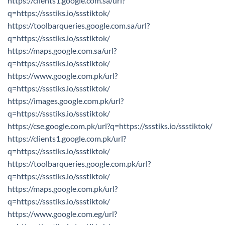
https://clients1.google.com.sa/url?
q=https://ssstiks.io/ssstiktok/
https://toolbarqueries.google.com.sa/url?
q=https://ssstiks.io/ssstiktok/
https://maps.google.com.sa/url?
q=https://ssstiks.io/ssstiktok/
https://www.google.com.pk/url?
q=https://ssstiks.io/ssstiktok/
https://images.google.com.pk/url?
q=https://ssstiks.io/ssstiktok/
https://cse.google.com.pk/url?q=https://ssstiks.io/ssstiktok/
https://clients1.google.com.pk/url?
q=https://ssstiks.io/ssstiktok/
https://toolbarqueries.google.com.pk/url?
q=https://ssstiks.io/ssstiktok/
https://maps.google.com.pk/url?
q=https://ssstiks.io/ssstiktok/
https://www.google.com.eg/url?