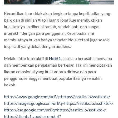
Kecantikan luar tidak akan lengkap tanpa kepribadian yang
baik, dan di sinilah Xiao Huang Tong Xue membuktikan
kualitasnya. Ia dikenal ramah, rendah hati, dan sangat
interaktif dengan para penggemar. Kepribadian ini
membuatnya bukan hanya sekadar idola, tetapi juga sosok
inspiratif yang dekat dengan audiens.
Melalui fitur interaktif di
Hot51
, ia selalu berusaha menyapa
dan memberikan pengalaman berkesan. Hal ini menciptakan
ikatan emosional yang kuat antara dirinya dan para
pengguna, sehingga membuat popularitasnya semakin
kokoh.
https://www.google.com/url?q=https://ssstiks.io/ssstiktok/
https://images.google.com/url?q=https://ssstiks.io/ssstiktok/
https://cse.google.com/url?q=https://ssstiks.io/ssstiktok/
https://clients1.google.com/url?