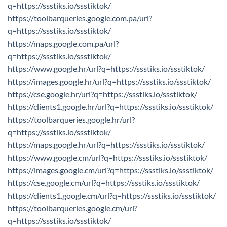
q=https://ssstiks.io/ssstiktok/
https://toolbarqueries.google.com.pa/url?
q=https://ssstiks.io/ssstiktok/
https://maps.google.com.pa/url?
q=https://ssstiks.io/ssstiktok/
https://www.google.hr/url?q=https://ssstiks.io/ssstiktok/
https://images.google.hr/url?q=https://ssstiks.io/ssstiktok/
https://cse.google.hr/url?q=https://ssstiks.io/ssstiktok/
https://clients1.google.hr/url?q=https://ssstiks.io/ssstiktok/
https://toolbarqueries.google.hr/url?
q=https://ssstiks.io/ssstiktok/
https://maps.google.hr/url?q=https://ssstiks.io/ssstiktok/
https://www.google.cm/url?q=https://ssstiks.io/ssstiktok/
https://images.google.cm/url?q=https://ssstiks.io/ssstiktok/
https://cse.google.cm/url?q=https://ssstiks.io/ssstiktok/
https://clients1.google.cm/url?q=https://ssstiks.io/ssstiktok/
https://toolbarqueries.google.cm/url?
q=https://ssstiks.io/ssstiktok/