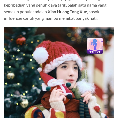
kepribadian yang penuh daya tarik. Salah satu nama yang
semakin populer adalah
Xiao Huang Tong Xue
, sosok
influencer cantik yang mampu memikat banyak hati.