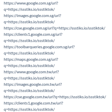
https://www.google.com.sg/url?
q=https://ssstiks.io/ssstiktok/
https://images.google.com.sg/url?
q=https://ssstiks.io/ssstiktok/
https://cse.google.com.sg/url?q=https://ssstiks.io/ssstiktok/
https://clients1.google.com.sg/url?
q=https://ssstiks.io/ssstiktok/
https://toolbarqueries.google.com.sg/url?
q=https://ssstiks.io/ssstiktok/
https://maps.google.com.sg/url?
q=https://ssstiks.io/ssstiktok/
https://www.google.com.tw/url?
q=https://ssstiks.io/ssstiktok/
https://images.google.com.tw/url?
q=https://ssstiks.io/ssstiktok/
https://cse.google.com.tw/url?q=https://ssstiks.io/ssstiktok/
https://clients1.google.com.tw/url?
q=https://ssstiks.io/ssstiktok/