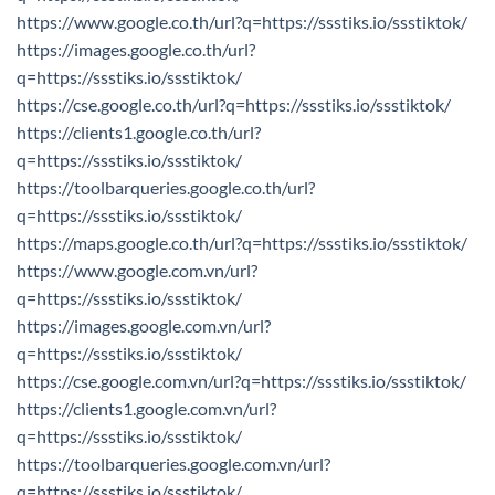
https://www.google.co.th/url?q=https://ssstiks.io/ssstiktok/
https://images.google.co.th/url?
q=https://ssstiks.io/ssstiktok/
https://cse.google.co.th/url?q=https://ssstiks.io/ssstiktok/
https://clients1.google.co.th/url?
q=https://ssstiks.io/ssstiktok/
https://toolbarqueries.google.co.th/url?
q=https://ssstiks.io/ssstiktok/
https://maps.google.co.th/url?q=https://ssstiks.io/ssstiktok/
https://www.google.com.vn/url?
q=https://ssstiks.io/ssstiktok/
https://images.google.com.vn/url?
q=https://ssstiks.io/ssstiktok/
https://cse.google.com.vn/url?q=https://ssstiks.io/ssstiktok/
https://clients1.google.com.vn/url?
q=https://ssstiks.io/ssstiktok/
https://toolbarqueries.google.com.vn/url?
q=https://ssstiks.io/ssstiktok/