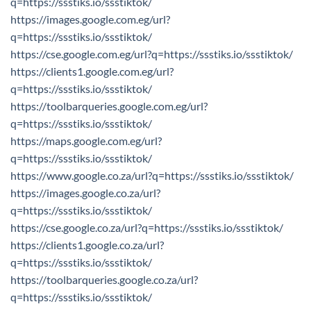
q=https://ssstiks.io/ssstiktok/
https://images.google.com.eg/url?
q=https://ssstiks.io/ssstiktok/
https://cse.google.com.eg/url?q=https://ssstiks.io/ssstiktok/
https://clients1.google.com.eg/url?
q=https://ssstiks.io/ssstiktok/
https://toolbarqueries.google.com.eg/url?
q=https://ssstiks.io/ssstiktok/
https://maps.google.com.eg/url?
q=https://ssstiks.io/ssstiktok/
https://www.google.co.za/url?q=https://ssstiks.io/ssstiktok/
https://images.google.co.za/url?
q=https://ssstiks.io/ssstiktok/
https://cse.google.co.za/url?q=https://ssstiks.io/ssstiktok/
https://clients1.google.co.za/url?
q=https://ssstiks.io/ssstiktok/
https://toolbarqueries.google.co.za/url?
q=https://ssstiks.io/ssstiktok/