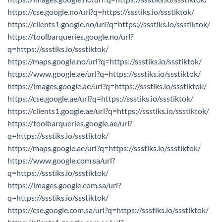
https://cse.google.no/url?q=https://ssstiks.io/ssstiktok/
https://clients1.google.no/url?q=https://ssstiks.io/ssstiktok/
https://toolbarqueries.google.no/url?
q=https://ssstiks.io/ssstiktok/
https://maps.google.no/url?q=https://ssstiks.io/ssstiktok/
https://www.google.ae/url?q=https://ssstiks.io/ssstiktok/
https://images.google.ae/url?q=https://ssstiks.io/ssstiktok/
https://cse.google.ae/url?q=https://ssstiks.io/ssstiktok/
https://clients1.google.ae/url?q=https://ssstiks.io/ssstiktok/
https://toolbarqueries.google.ae/url?
q=https://ssstiks.io/ssstiktok/
https://maps.google.ae/url?q=https://ssstiks.io/ssstiktok/
https://www.google.com.sa/url?
q=https://ssstiks.io/ssstiktok/
https://images.google.com.sa/url?
q=https://ssstiks.io/ssstiktok/
https://cse.google.com.sa/url?q=https://ssstiks.io/ssstiktok/