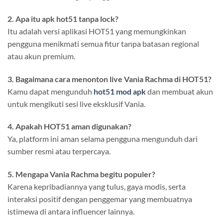
2. Apa itu apk hot51 tanpa lock?
Itu adalah versi aplikasi HOT51 yang memungkinkan
pengguna menikmati semua fitur tanpa batasan regional
atau akun premium.
3. Bagaimana cara menonton live Vania Rachma di HOT51?
Kamu dapat mengunduh
hot51 mod apk
dan membuat akun
untuk mengikuti sesi live eksklusif Vania.
4. Apakah HOT51 aman digunakan?
Ya, platform ini aman selama pengguna mengunduh dari
sumber resmi atau terpercaya.
5. Mengapa Vania Rachma begitu populer?
Karena kepribadiannya yang tulus, gaya modis, serta
interaksi positif dengan penggemar yang membuatnya
istimewa di antara influencer lainnya.