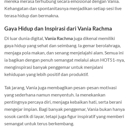
mereka merasa terhubung secara emosional dengan Vania.
Kehangatan dan spontanitasnya menjadikan setiap sesi live
terasa hidup dan bermakna.
Gaya Hidup dan Inspirasi dari Vania Rachma
Di luar dunia digital,
Vania Rachma
juga dikenal memiliki
gaya hidup yang sehat dan seimbang. Ia gemar berolahraga,
menjaga pola makan, dan senang menjelajahi alam. Semua ini
ia bagikan dengan penuh semangat melalui akun HOT51-nya,
menginspirasi banyak penggemar untuk menjalani
kehidupan yang lebih positif dan produktif.
Tak jarang, Vania juga membagikan pesan-pesan motivasi
yang sederhana namun menyentuh. Ia menekankan
pentingnya percaya diri, menjaga kebaikan hati, serta berani
mengejar impian. Bagi banyak penggemar, Vania bukan hanya
sosok cantik di layar, tetapi juga figur inspiratif yang memberi
semangat untuk terus berkembang.