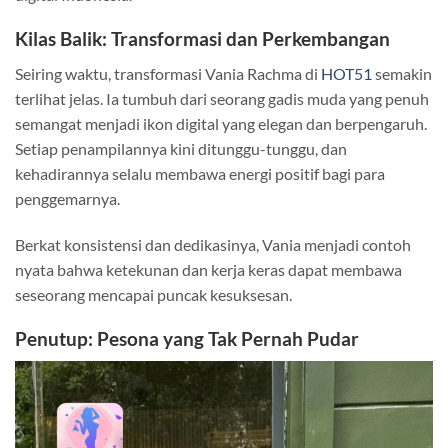
Kilas Balik: Transformasi dan Perkembangan
Seiring waktu, transformasi Vania Rachma di
HOT51
semakin
terlihat jelas. Ia tumbuh dari seorang gadis muda yang penuh
semangat menjadi ikon digital yang elegan dan berpengaruh.
Setiap penampilannya kini ditunggu-tunggu, dan
kehadirannya selalu membawa energi positif bagi para
penggemarnya.
Berkat konsistensi dan dedikasinya, Vania menjadi contoh
nyata bahwa ketekunan dan kerja keras dapat membawa
seseorang mencapai puncak kesuksesan.
Penutup: Pesona yang Tak Pernah Pudar