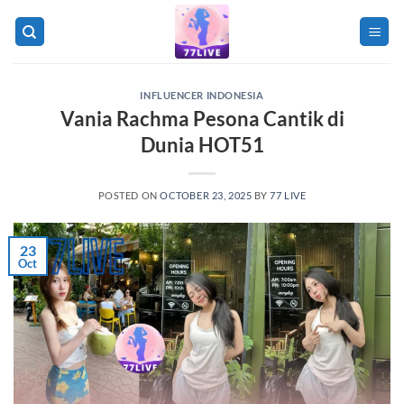
Skip
to
content
INFLUENCER INDONESIA
Vania Rachma Pesona Cantik di
Dunia HOT51
POSTED ON
OCTOBER 23, 2025
BY
77 LIVE
23
Oct