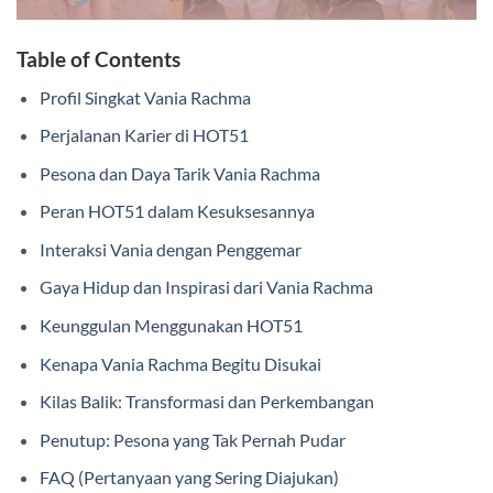
Table of Contents
Profil Singkat Vania Rachma
Perjalanan Karier di HOT51
Pesona dan Daya Tarik Vania Rachma
Peran HOT51 dalam Kesuksesannya
Interaksi Vania dengan Penggemar
Gaya Hidup dan Inspirasi dari Vania Rachma
Keunggulan Menggunakan HOT51
Kenapa Vania Rachma Begitu Disukai
Kilas Balik: Transformasi dan Perkembangan
Penutup: Pesona yang Tak Pernah Pudar
FAQ (Pertanyaan yang Sering Diajukan)