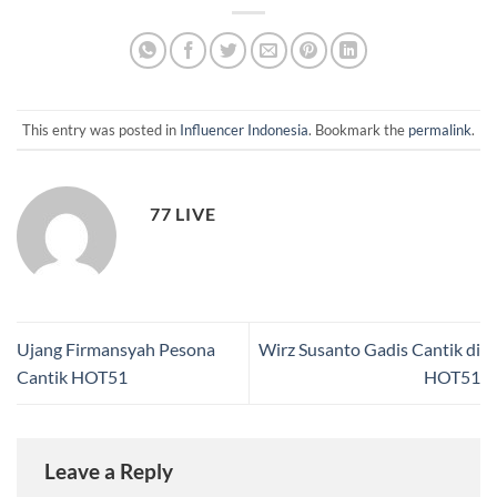
This entry was posted in
Influencer Indonesia
. Bookmark the
permalink
.
77 LIVE
Ujang Firmansyah Pesona
Wirz Susanto Gadis Cantik di
Cantik HOT51
HOT51
Leave a Reply