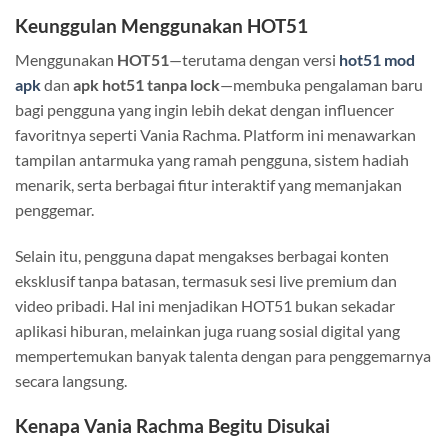
Keunggulan Menggunakan HOT51
Menggunakan
HOT51
—terutama dengan versi
hot51 mod
apk
dan
apk hot51 tanpa lock
—membuka pengalaman baru
bagi pengguna yang ingin lebih dekat dengan influencer
favoritnya seperti Vania Rachma. Platform ini menawarkan
tampilan antarmuka yang ramah pengguna, sistem hadiah
menarik, serta berbagai fitur interaktif yang memanjakan
penggemar.
Selain itu, pengguna dapat mengakses berbagai konten
eksklusif tanpa batasan, termasuk sesi live premium dan
video pribadi. Hal ini menjadikan HOT51 bukan sekadar
aplikasi hiburan, melainkan juga ruang sosial digital yang
mempertemukan banyak talenta dengan para penggemarnya
secara langsung.
Kenapa Vania Rachma Begitu Disukai