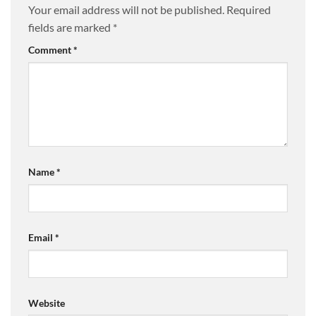
Your email address will not be published.
Required
fields are marked
*
Comment
*
Name
*
Email
*
Website