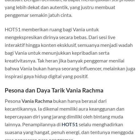
yang lebih dekat dan autentik, yang justru membuat
penggemar semakin jatuh cinta.
HOT51 memberikan ruang bagi Vania untuk
mengekspresikan dirinya secara bebas. Dari sesi live
interaktif hingga konten eksklusif, semuanya menjadi wadah
bagi Vania untuk menunjukkan kepribadian serta
kreativitasnya. Tak heran jika banyak penggemar menilai
bahwa Vania bukan hanya seorang influencer, melainkan juga
inspirasi gaya hidup digital yang positif.
Pesona dan Daya Tarik Vania Rachma
Pesona
Vania Rachma
bukan hanya berasal dari
kecantikannya. Ia dikenal memiliki aura keanggunan dan
kepercayaan diri yang jarang dimiliki oleh bintang muda
lainnya. Penampilannya di
HOT51
selalu menghadirkan
suasana yang hangat, penuh energi, dan tentunya menggoda
rasa penasaran para penggemar.