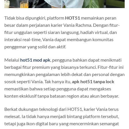
Tidak bisa dipungkiri, platform
HOT51
memainkan peran
besar dalam perjalanan karier Vania Rachma. Dengan fitur-
fitur unggulan seperti siaran langsung, hadiah virtual, dan
interaksi real-time, Vania dapat membangun komunitas
penggemar yang solid dan aktif.
Melalui
hot51 mod apk
, pengguna bahkan dapat menikmati
berbagai fitur premium yang biasanya terkunci. Fitur-fitur ini
memungkinkan pengalaman lebih dekat dan personal dengan
sosok seperti Vania. Tak hanya itu,
apk hot51 tanpa lock
memastikan bahwa setiap pengguna dapat mengakses
konten eksklusif tanpa batasan region atau akun berbayar.
Berkat dukungan teknologi dari HOT51, karier Vania terus
melesat. Ia tidak hanya menjadi bintang platform tersebut,
tetapi juga ikon digital baru yang mencerminkan semangat