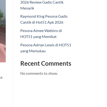
2026 Review Gadis Cantik
Menarik
Raymond King Pesona Gadis
Cantik di Hot51 Apk 2026
Pesona Aimee Watkins di
HOT51 yang Memikat
Pesona Adrian Lewis di HOT51
yang Memukau
Recent Comments
No comments to show.
na