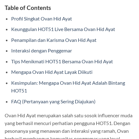
Table of Contents
Profil Singkat Ovan Hid Ayat
Keunggulan HOT51 Live Bersama Ovan Hid Ayat
Penampilan dan Karisma Ovan Hid Ayat
Interaksi dengan Penggemar
Tips Menikmati HOT51 Bersama Ovan Hid Ayat
Mengapa Ovan Hid Ayat Layak Diikuti
Kesimpulan: Mengapa Ovan Hid Ayat Adalah Bintang
HOT51
FAQ (Pertanyaan yang Sering Diajukan)
Ovan Hid Ayat merupakan salah satu sosok influencer muda
yang berhasil mencuri perhatian pengguna HOT51. Dengan
pesonanya yang menawan dan interaksi yang ramah, Ovan
berhasil membangun komunitas penggemar yang loyal.