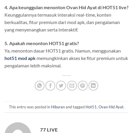
4. Apa keunggulan menonton Ovan Hid Ayat di HOT51 live?
Keunggulannya termasuk interaksi real-time, konten
berkualitas, fitur premium dari mod apk, dan pengalaman
yang menyenangkan serta interaktif.
5. Apakah menonton HOT51 gratis?
Ya, menonton dasar HOT51 gratis. Namun, menggunakan
hot51 mod apk
memungkinkan akses ke fitur premium untuk
pengalaman lebih maksimal.
This entry was posted in
Hiburan
and tagged
Hot51
,
Ovan Hid Ayat
.
77 LIVE