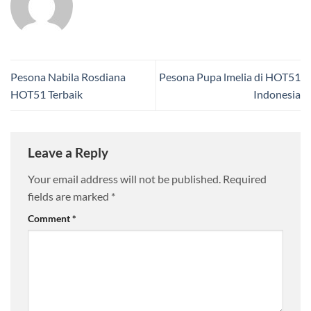
Pesona Nabila Rosdiana
Pesona Pupa lmelia di HOT51
HOT51 Terbaik
Indonesia
Leave a Reply
Your email address will not be published.
Required
fields are marked
*
Comment
*