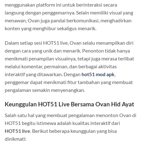
menggunakan platform ini untuk berinteraksi secara
langsung dengan penggemarnya. Selain memiliki visual yang
menawan, Ovan juga pandai berkomunikasi, menghadirkan
konten yang menghibur sekaligus menarik.
Dalam setiap sesi HOT51 live, Ovan selalu menampilkan diri
dengan cara yang unik dan menarik. Penonton tidak hanya
menikmati penampilan visualnya, tetapi juga merasa terlibat
melalui komentar, permainan, dan berbagai aktivitas
interaktif yang ditawarkan. Dengan
hot51 mod apk
,
penggemar dapat menikmati fitur tambahan yang membuat
pengalaman semakin menyenangkan.
Keunggulan HOT51 Live Bersama Ovan Hid Ayat
Salah satu hal yang membuat pengalaman menonton Ovan di
HOT51 begitu istimewa adalah kualitas interaktif dari
HOT51 live
. Berikut beberapa keunggulan yang bisa
dinikmati: