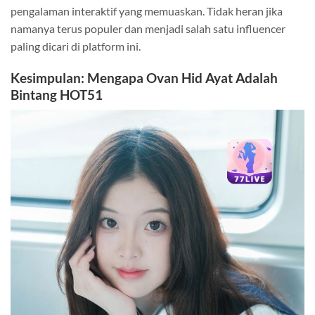
pengalaman interaktif yang memuaskan. Tidak heran jika
namanya terus populer dan menjadi salah satu influencer
paling dicari di platform ini.
Kesimpulan: Mengapa Ovan Hid Ayat Adalah
Bintang HOT51