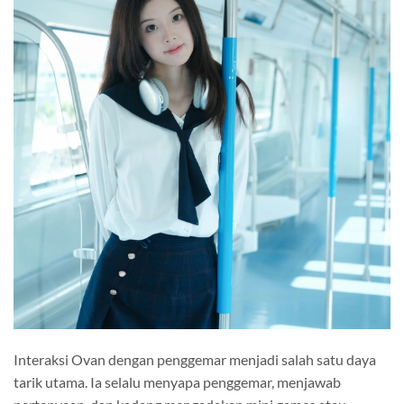
Interaksi Ovan dengan penggemar menjadi salah satu daya
tarik utama. Ia selalu menyapa penggemar, menjawab