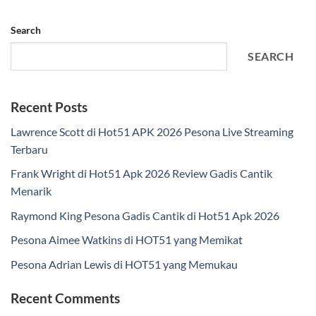
Search
SEARCH
Recent Posts
Lawrence Scott di Hot51 APK 2026 Pesona Live Streaming
Terbaru
Frank Wright di Hot51 Apk 2026 Review Gadis Cantik
Menarik
Raymond King Pesona Gadis Cantik di Hot51 Apk 2026
Pesona Aimee Watkins di HOT51 yang Memikat
Pesona Adrian Lewis di HOT51 yang Memukau
Recent Comments