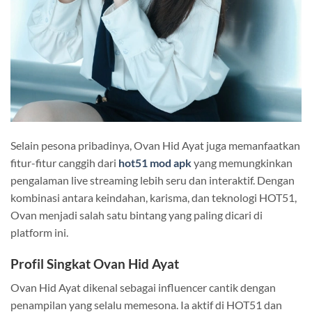
Selain pesona pribadinya, Ovan Hid Ayat juga memanfaatkan
fitur-fitur canggih dari
hot51 mod apk
yang memungkinkan
pengalaman live streaming lebih seru dan interaktif. Dengan
kombinasi antara keindahan, karisma, dan teknologi HOT51,
Ovan menjadi salah satu bintang yang paling dicari di
platform ini.
Profil Singkat Ovan Hid Ayat
Ovan Hid Ayat dikenal sebagai influencer cantik dengan
penampilan yang selalu memesona. Ia aktif di HOT51 dan