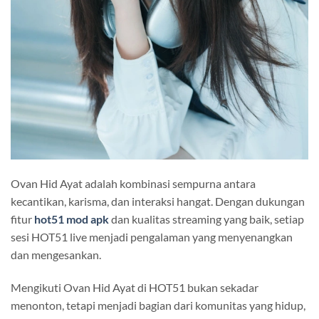
Ovan Hid Ayat adalah kombinasi sempurna antara
kecantikan, karisma, dan interaksi hangat. Dengan dukungan
fitur
hot51 mod apk
dan kualitas streaming yang baik, setiap
sesi HOT51 live menjadi pengalaman yang menyenangkan
dan mengesankan.
Mengikuti Ovan Hid Ayat di HOT51 bukan sekadar
menonton, tetapi menjadi bagian dari komunitas yang hidup,