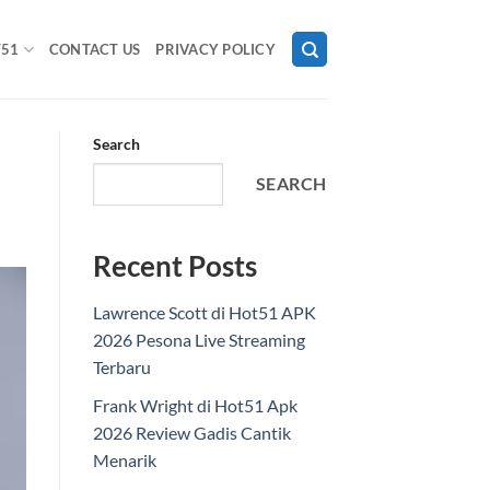
51
CONTACT US
PRIVACY POLICY
Search
SEARCH
Recent Posts
Lawrence Scott di Hot51 APK
2026 Pesona Live Streaming
Terbaru
Frank Wright di Hot51 Apk
2026 Review Gadis Cantik
Menarik