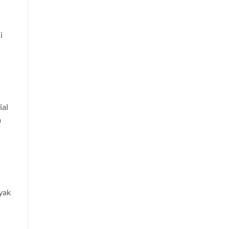
i
ial
a
nyak