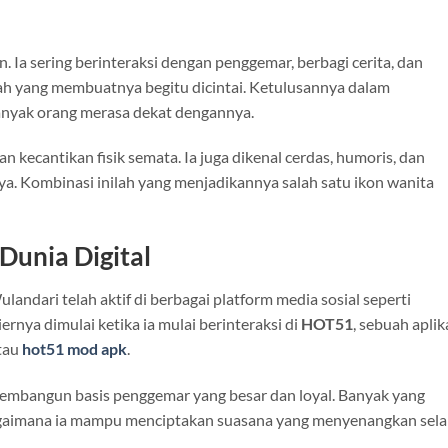
n. Ia sering berinteraksi dengan penggemar, berbagi cerita, dan
ulah yang membuatnya begitu dicintai. Ketulusannya dalam
nyak orang merasa dekat dengannya.
kecantikan fisik semata. Ia juga dikenal cerdas, humoris, dan
ya. Kombinasi inilah yang menjadikannya salah satu ikon wanita
 Dunia Digital
Wulandari telah aktif di berbagai platform media sosial seperti
ernya dimulai ketika ia mulai berinteraksi di
HOT51
, sebuah aplik
tau
hot51 mod apk
.
 membangun basis penggemar yang besar dan loyal. Banyak yang
bagaimana ia mampu menciptakan suasana yang menyenangkan sel