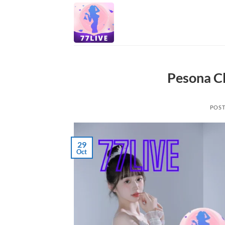
Skip
to
content
Pesona C
POS
29
Oct