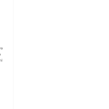
ya
a
ni