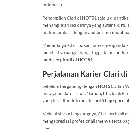
Indonesia.
Penampilan Clari di
HOT51
selalu dinantika
menampilkan sisi dirinya yang autentik. It
berkomunikasi dengan audiens membuat ba
Menariknya, Clari bukan hanya mengandalkan 
memiliki semangat yang tinggi dalam berkar
muda inspiratif di
HOT51
.
Perjalanan Karier Clari di
Sebelum bergabung dengan
HOT51
, Clari 
Instagram dan TikTok. Namun, titik balik kari
yang bisa diunduh melalui
hot51 apkpure
a
Melalui siaran langsungnya, Clari berhasil
mengapresiasi profesionalismenya serta 
live.