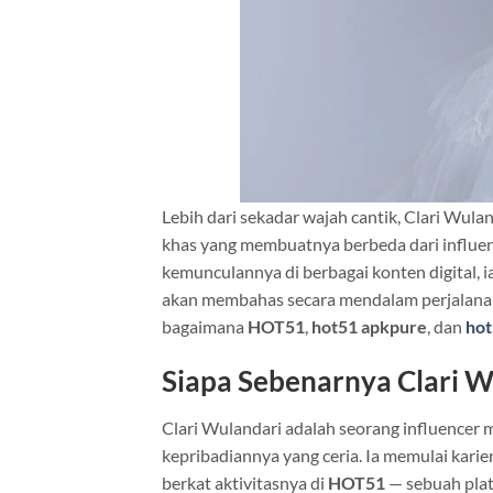
Lebih dari sekadar wajah cantik, Clari Wula
khas yang membuatnya berbeda dari influen
kemunculannya di berbagai konten digital, ia
akan membahas secara mendalam perjalanan C
bagaimana
HOT51
,
hot51 apkpure
, dan
hot
Siapa Sebenarnya Clari W
Clari Wulandari adalah seorang influencer 
kepribadiannya yang ceria. Ia memulai karier
berkat aktivitasnya di
HOT51
— sebuah plat