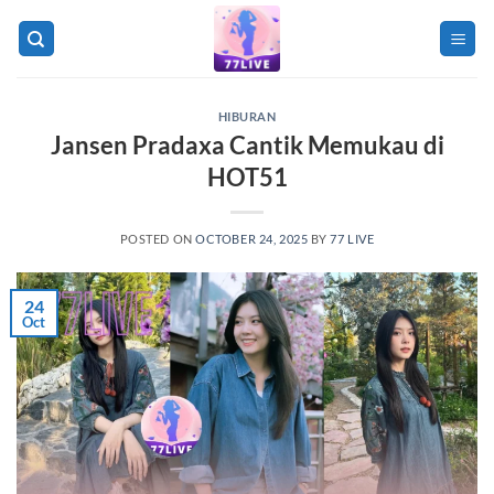
Skip
to
content
HIBURAN
Jansen Pradaxa Cantik Memukau di
HOT51
POSTED ON
OCTOBER 24, 2025
BY
77 LIVE
24
Oct