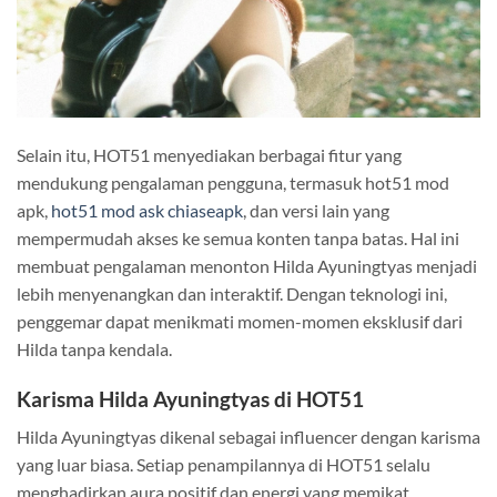
Selain itu, HOT51 menyediakan berbagai fitur yang
mendukung pengalaman pengguna, termasuk hot51 mod
apk,
hot51 mod ask chiaseapk
, dan versi lain yang
mempermudah akses ke semua konten tanpa batas. Hal ini
membuat pengalaman menonton Hilda Ayuningtyas menjadi
lebih menyenangkan dan interaktif. Dengan teknologi ini,
penggemar dapat menikmati momen-momen eksklusif dari
Hilda tanpa kendala.
Karisma Hilda Ayuningtyas di HOT51
Hilda Ayuningtyas dikenal sebagai influencer dengan karisma
yang luar biasa. Setiap penampilannya di HOT51 selalu
menghadirkan aura positif dan energi yang memikat.