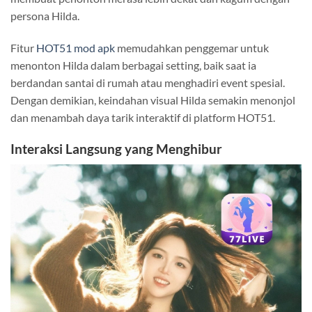
persona Hilda.
Fitur
HOT51 mod apk
memudahkan penggemar untuk
menonton Hilda dalam berbagai setting, baik saat ia
berdandan santai di rumah atau menghadiri event spesial.
Dengan demikian, keindahan visual Hilda semakin menonjol
dan menambah daya tarik interaktif di platform HOT51.
Interaksi Langsung yang Menghibur