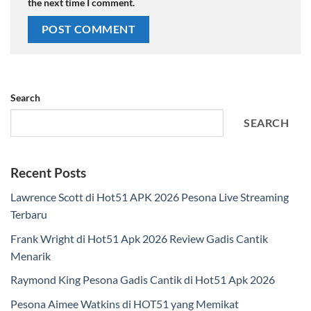
the next time I comment.
Search
SEARCH
Recent Posts
Lawrence Scott di Hot51 APK 2026 Pesona Live Streaming
Terbaru
Frank Wright di Hot51 Apk 2026 Review Gadis Cantik
Menarik
Raymond King Pesona Gadis Cantik di Hot51 Apk 2026
Pesona Aimee Watkins di HOT51 yang Memikat