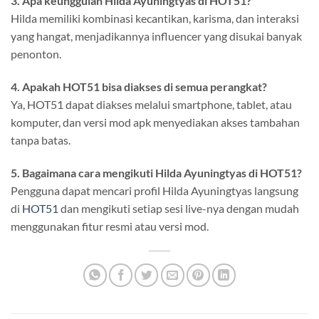
3. Apa keunggulan Hilda Ayuningtyas di HOT51?
Hilda memiliki kombinasi kecantikan, karisma, dan interaksi
yang hangat, menjadikannya influencer yang disukai banyak
penonton.
4. Apakah HOT51 bisa diakses di semua perangkat?
Ya, HOT51 dapat diakses melalui smartphone, tablet, atau
komputer, dan versi mod apk menyediakan akses tambahan
tanpa batas.
5. Bagaimana cara mengikuti Hilda Ayuningtyas di HOT51?
Pengguna dapat mencari profil Hilda Ayuningtyas langsung
di
HOT51
dan mengikuti setiap sesi live-nya dengan mudah
menggunakan fitur resmi atau versi mod.