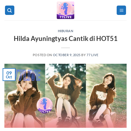
Skip
to
content
HIBURAN
Hilda Ayuningtyas Cantik di HOT51
POSTED ON
OCTOBER 9, 2025
BY
77 LIVE
09
Oct