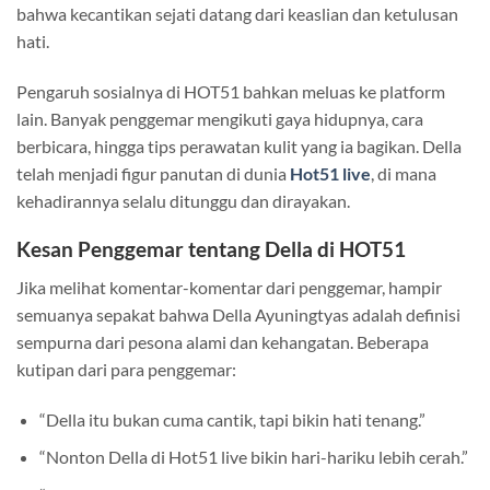
bahwa kecantikan sejati datang dari keaslian dan ketulusan
hati.
Pengaruh sosialnya di HOT51 bahkan meluas ke platform
lain. Banyak penggemar mengikuti gaya hidupnya, cara
berbicara, hingga tips perawatan kulit yang ia bagikan. Della
telah menjadi figur panutan di dunia
Hot51 live
, di mana
kehadirannya selalu ditunggu dan dirayakan.
Kesan Penggemar tentang Della di HOT51
Jika melihat komentar-komentar dari penggemar, hampir
semuanya sepakat bahwa Della Ayuningtyas adalah definisi
sempurna dari pesona alami dan kehangatan. Beberapa
kutipan dari para penggemar:
“Della itu bukan cuma cantik, tapi bikin hati tenang.”
“Nonton Della di Hot51 live bikin hari-hariku lebih cerah.”