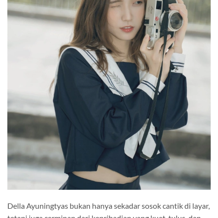
Della Ayuningtyas bukan hanya sekadar sosok cantik di layar,
tetapi juga cerminan dari kepribadian yang kuat, tulus, dan