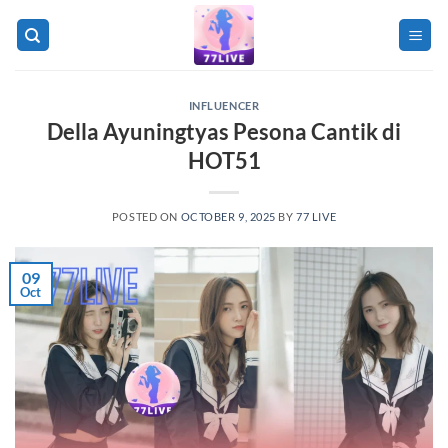
Skip
to
content
INFLUENCER
Della Ayuningtyas Pesona Cantik di
HOT51
POSTED ON
OCTOBER 9, 2025
BY
77 LIVE
09
Oct