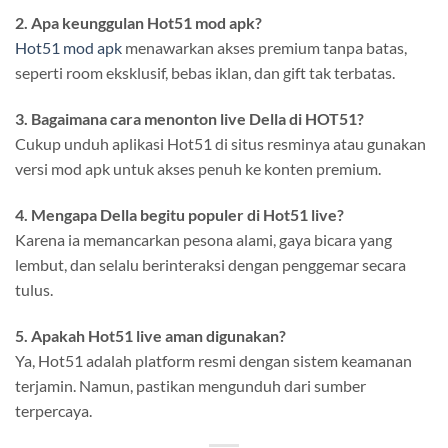
2. Apa keunggulan Hot51 mod apk?
Hot51 mod apk
menawarkan akses premium tanpa batas,
seperti room eksklusif, bebas iklan, dan gift tak terbatas.
3. Bagaimana cara menonton live Della di HOT51?
Cukup unduh aplikasi Hot51 di situs resminya atau gunakan
versi mod apk untuk akses penuh ke konten premium.
4. Mengapa Della begitu populer di Hot51 live?
Karena ia memancarkan pesona alami, gaya bicara yang
lembut, dan selalu berinteraksi dengan penggemar secara
tulus.
5. Apakah Hot51 live aman digunakan?
Ya, Hot51 adalah platform resmi dengan sistem keamanan
terjamin. Namun, pastikan mengunduh dari sumber
terpercaya.