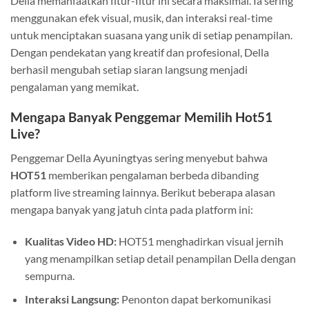
Della memanfaatkan fitur-fitur ini secara maksimal. Ia sering
menggunakan efek visual, musik, dan interaksi real-time
untuk menciptakan suasana yang unik di setiap penampilan.
Dengan pendekatan yang kreatif dan profesional, Della
berhasil mengubah setiap siaran langsung menjadi
pengalaman yang memikat.
Mengapa Banyak Penggemar Memilih Hot51
Live?
Penggemar Della Ayuningtyas sering menyebut bahwa
HOT51
memberikan pengalaman berbeda dibanding
platform live streaming lainnya. Berikut beberapa alasan
mengapa banyak yang jatuh cinta pada platform ini:
Kualitas Video HD:
HOT51 menghadirkan visual jernih
yang menampilkan setiap detail penampilan Della dengan
sempurna.
Interaksi Langsung:
Penonton dapat berkomunikasi